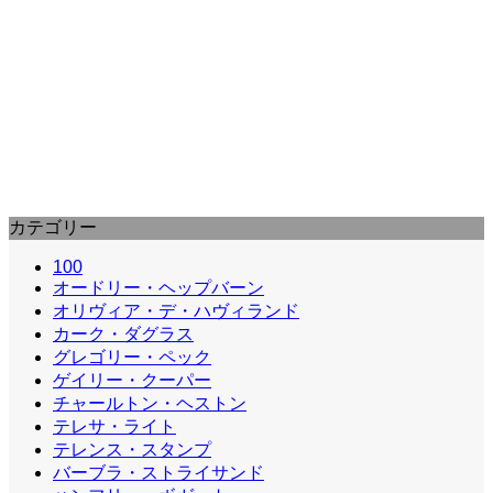
ミニヴァー夫人 (1942) : Mrs.
Miniver
ウィリアム・ワイラーが、今次大戦に従軍する前に監
督した映画で、1942年度アカデミー受賞作品である。
ジャン・ストルーザー…
カテゴリー
100
オードリー・ヘップバーン
オリヴィア・デ・ハヴィランド
カーク・ダグラス
グレゴリー・ペック
ゲイリー・クーパー
チャールトン・ヘストン
テレサ・ライト
テレンス・スタンプ
バーブラ・ストライサンド