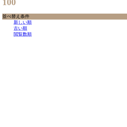
100
並べ替え条件
新しい順
古い順
閲覧数順
100