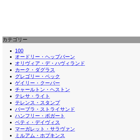
100Wyler.com
ウィリアム・ワイラー監督の映画作品を紹介。稲妻の男 Lazy Lightn
カテゴリー
100
オードリー・ヘップバーン
オリヴィア・デ・ハヴィランド
カーク・ダグラス
グレゴリー・ペック
ゲイリー・クーパー
チャールトン・ヘストン
テレサ・ライト
テレンス・スタンプ
バーブラ・ストライサンド
ハンフリー・ボガート
ベティ・デイヴィス
マーガレット・サラヴァン
ミルアム・ホプキンス