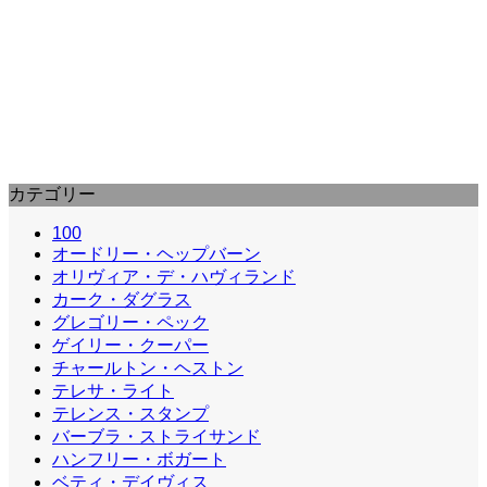
西部の男 (1940) : The Westerner
製作はサミュエル・ゴールドウィン、監督はウィリア
ム・ワイラーで、このコンビが「嵐ケ丘」に次いで発
表した1940年製作の西…
カテゴリー
100
オードリー・ヘップバーン
オリヴィア・デ・ハヴィランド
カーク・ダグラス
グレゴリー・ペック
ゲイリー・クーパー
チャールトン・ヘストン
テレサ・ライト
テレンス・スタンプ
バーブラ・ストライサンド
ハンフリー・ボガート
ベティ・デイヴィス